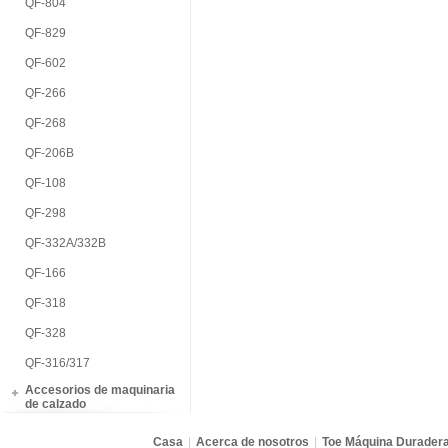
QF-804
QF-829
QF-602
QF-266
QF-268
QF-206B
QF-108
QF-298
QF-332A/332B
QF-166
QF-318
QF-328
QF-316/317
Accesorios de maquinaria
de calzado
Casa
|
Acerca de nosotros
|
Toe Máquina Durader