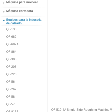
Máquina para moldear
Máquina cortadora
Equipos para la industria
de calzado
QF-133
QF-682
QF-682A
QF-864
QF-308
QF-208
QF-220
QF-56
QF-262
QF-58
QF-57
QF-519-4A Single-Side Roughing Machine W
QF-815B