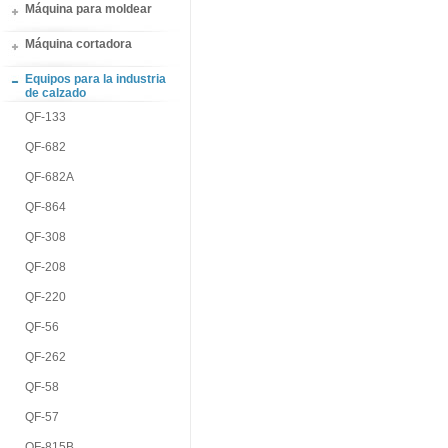
Máquina para moldear
Máquina cortadora
Equipos para la industria
de calzado
QF-133
QF-682
QF-682A
QF-864
QF-308
QF-208
QF-220
QF-56
QF-262
QF-58
QF-57
QF-815B