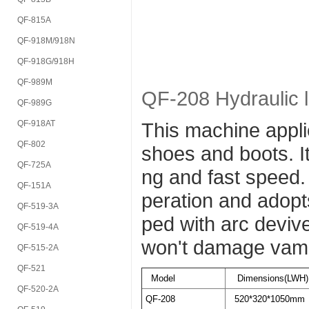
QF-815A
QF-918M/918N
QF-918G/918H
QF-989M
QF-208 Hydraulic l
QF-989G
QF-918AT
This machine appli
QF-802
shoes and boots. I
QF-725A
ng and fast speed.
QF-151A
peration and adopt
QF-519-3A
ped with arc deviv
QF-519-4A
won't damage vamp
QF-515-2A
QF-521
Model
Dimensions(LWH)
QF-520-2A
QF-208
520*320*1050mm