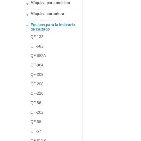
Máquina para moldear
Máquina cortadora
Equipos para la industria
de calzado
QF-133
QF-682
QF-682A
QF-864
QF-308
QF-208
QF-220
QF-56
QF-262
QF-58
QF-57
QF-815B