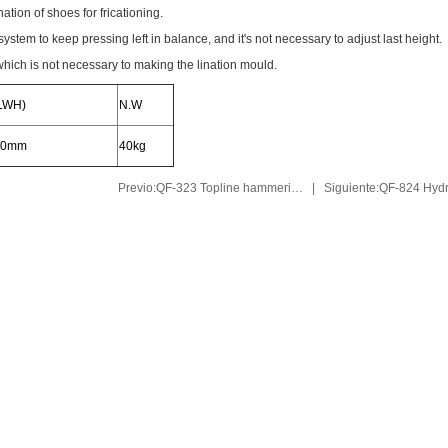
ation of shoes for fricationing.
ystem to keep pressing left in balance, and it's not necessary to adjust last height.
hich is not necessary to making the lination mould.
LWH)
N.W
00mm
40kg
Previo:QF-323 Topline hammeri…
|
Siguiente:QF-824 Hyd