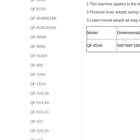
1.This machine applies to the lin
QF-815A
2.Pressure lever adopts spring s
QF-918M/918N
3.Lower mould adopts air-bag w
QF-918G/918H
Model
Dimensions(
QF-989M
QF-824A
500*400*16
QF-989G
QF-918AT
QF-802
QF-725A
QF-151A
QF-519-3A
QF-519-4A
QF-515-2A
QF-521
QF-520-2A