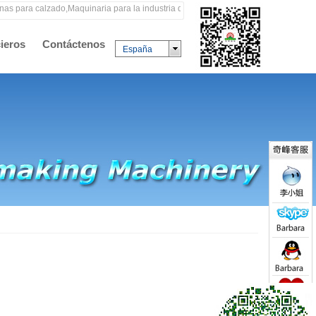
para calzado,Maquinaria para la industria de calzado,Equipos para la industria d
ieros
Contáctenos
España