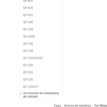
QF-804
QF-829
QF-602
QF-266
QF-268
QF-206B
QF-108
QF-298
QF-332A/332B
QF-166
QF-318
QF-328
QF-316/317
Accesorios de maquinaria
de calzado
Casa
|
Acerca de nosotros
|
Toe Máqu