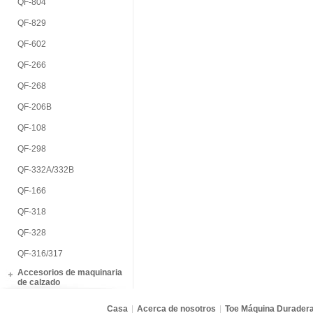
QF-804
QF-829
QF-602
QF-266
QF-268
QF-206B
QF-108
QF-298
QF-332A/332B
QF-166
QF-318
QF-328
QF-316/317
Accesorios de maquinaria
de calzado
Casa
|
Acerca de nosotros
|
Toe Máquina Durader