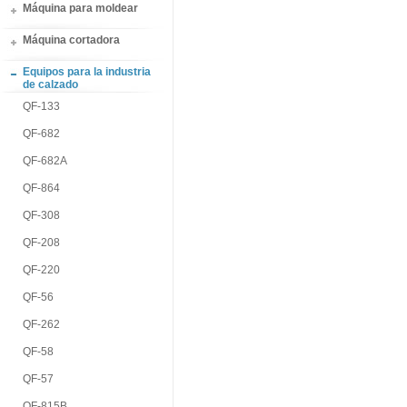
Máquina para moldear
Máquina cortadora
Equipos para la industria
de calzado
QF-133
QF-682
QF-682A
QF-864
QF-308
QF-208
QF-220
QF-56
QF-262
QF-58
QF-57
QF-815B