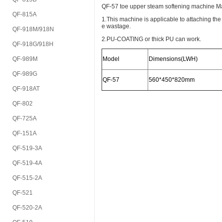
QF-57 toe upper steam softening machine Ma
QF-815A
1.This machine is applicable to attaching the
e wastage.
QF-918M/918N
2.PU-COATING or thick PU can work.
QF-918G/918H
QF-989M
Model
Dimensions(LWH)
QF-989G
QF-57
560*450*820mm
QF-918AT
QF-802
QF-725A
QF-151A
QF-519-3A
QF-519-4A
QF-515-2A
QF-521
QF-520-2A