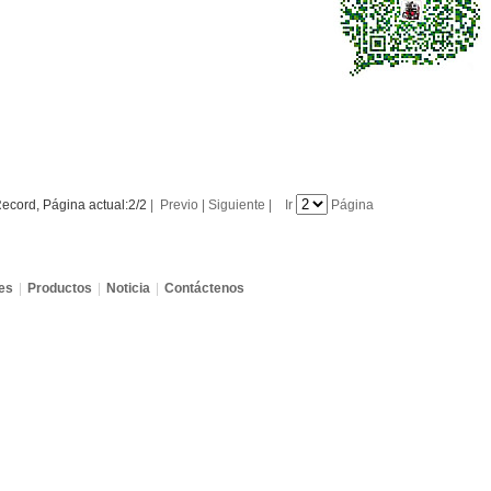
ecord, Página actual:2/2
|
Previo
|
Siguiente
|
Ir
Página
es
|
Productos
|
Noticia
|
Contáctenos