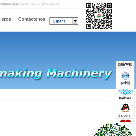
uipos para la industria de calzado
ieros
Contáctenos
España